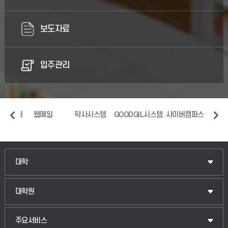
보도자료
입주관리
센터
웹메일
학사시스템
GOODGIL시스템
사이버캠퍼스
중앙도
인문융합공공인재학부
대학
법경영학부
일반대학원
대학원
웰니스산업융합학부
산업대학원
입학안내
주요서비스