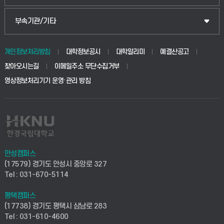
식물자원조경학부
공공정책대학원
웹메일
중앙도서관
부속기관/기타
동물생명융합학부
경영대학원
학사시스템(학부)
학생생활관(안성)
개인정보처리방침
대학정보공시
대학알리미
예결산공고
생명공학부
찾아오시는길
이메일주소 무단수집거부
교육대학원
학사시스템(전문학사 및 전공심화)
학생생활관(평택)
영상정보처리기기 운영·관리 방침
건설환경공학부
사이버캠퍼스(학부)
발전기금
사회안전시스템공학부
사이버캠퍼스(전문학사 및 전공심화)
산학협력단
식품생명화학공학부
시설바로처리서비스
취업지원센터
안성캠퍼스
(17579) 경기도 안성시 중앙로 327
컴퓨터응용수학부
연구실안전관리시스템
Tel : 031-670-5114
창업지원센터
ICT로봇기계공학부
평택캠퍼스
산학연구관리시스템
현장실습지원센터
(17738) 경기도 평택시 삼남로 283
Tel : 031-610-4600
전자전기공학부