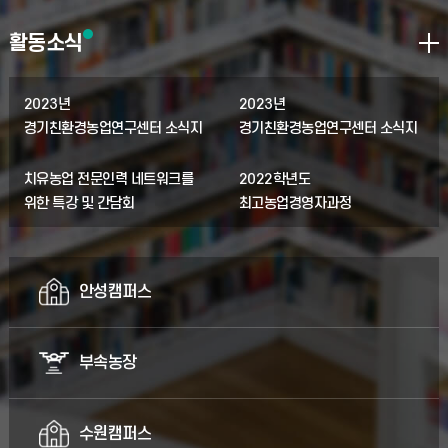
활동소식
2023년
2023년
경기친환경농업연구센터 소식지
경기친환경농업연구센터 소식지
(4월 카드뉴스)
(3월 카드뉴스)
치유농업 전문인력 네트워크를
2022학년도
위한 특강 및 간담회
최고농업경영자과정
경기창업준비농장 합동 수료식
안성캠퍼스
부속농장
수원캠퍼스