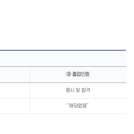
③ 졸업인증
응시 및 합격
“해당없음”