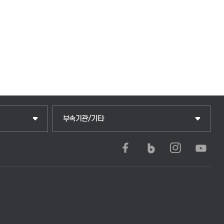
중앙도서관
부속기관/기타
학생생활관(안성)
학생생활관(평택)
발전기금
산학협력단