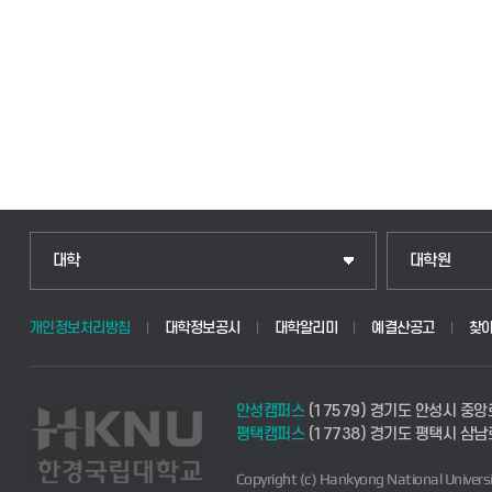
인문융합공공인재학부
일반대학원
대학
대학원
법경영학부
산업대학원
개인정보처리방침
대학정보공시
대학알리미
예결산공고
찾
웰니스산업융합학부
공공정책대학
안성캠퍼스
(17579) 경기도 안성시 중앙
식물자원조경학부
경영대학원
평택캠퍼스
(17738) 경기도 평택시 삼남
Copyright (c) Hankyong National Universi
동물생명융합학부
교육대학원