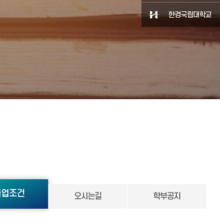
한경국립대학교
졸업조건
오시는길
학부공지