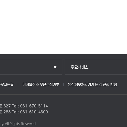
입학안내
주요서비스
웹메일
아오시는길
이메일주소 무단수집거부
영상정보처리기기 운영·관리 방침
원
학사시스템(학부)
로 327
Tel : 031-670-5114
학사시스템(전문학사 및 전공심화)
로 283
Tel : 031-610-4600
ty.
All Rights Reserved.
사이버캠퍼스(학부)