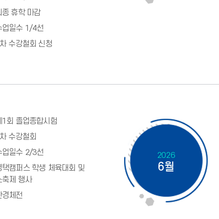
최종 휴학 마감
수업일수 1/4선
1차 수강철회 신청
제1회 졸업종합시험
2차 수강철회
수업일수 2/3선
2026
6월
평택캠퍼스 학생 체육대회 및
소축제 행사
한경체전