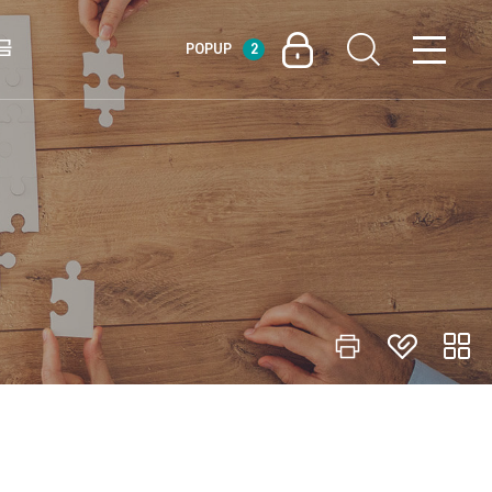
금
POPUP
2