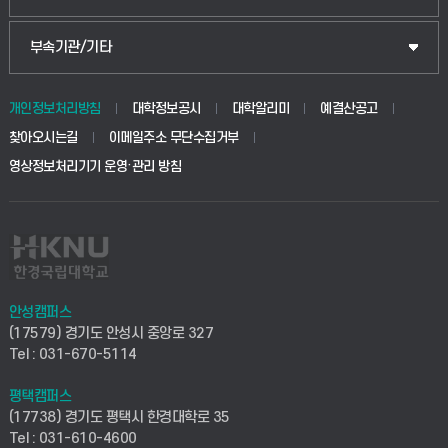
식물자원조경학부
공공정책대학원
웹메일
중앙도서관
부속기관/기타
동물생명융합학부
경영대학원
학사시스템(학부)
학생생활관(안성)
개인정보처리방침
대학정보공시
대학알리미
예결산공고
생명공학부
찾아오시는길
이메일주소 무단수집거부
교육대학원
학사시스템(전문학사 및 전공심화)
학생생활관(평택)
영상정보처리기기 운영·관리 방침
건설환경공학부
사이버캠퍼스(학부)
발전기금
사회안전시스템공학부
사이버캠퍼스(전문학사 및 전공심화)
산학협력단
식품생명화학공학부
시설바로처리서비스
취업지원센터
안성캠퍼스
(17579) 경기도 안성시 중앙로 327
컴퓨터응용수학부
연구실안전관리시스템
Tel : 031-670-5114
창업지원센터
ICT로봇기계공학부
평택캠퍼스
산학연구관리시스템
현장실습지원센터
(17738) 경기도 평택시 한경대학로 35
Tel : 031-610-4600
전자전기공학부