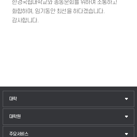
한경국립대학교와 총동문회를 위하여 소통하고
화합하며, 임기동안 최선을 하다겠습니다.
감사합니다.
인문융합공공인재학부
대학
법경영학부
일반대학원
대학원
웰니스산업융합학부
산업대학원
입학안내
주요서비스