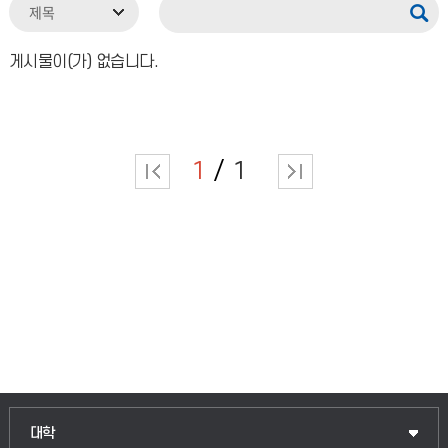
게시물이(가) 없습니다.
1
1
인문융합공공인재학부
대학