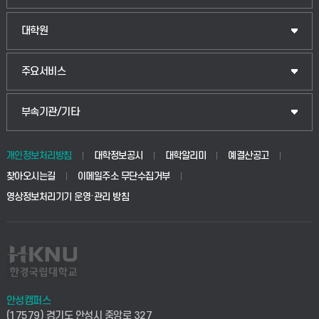
법경영학부
일반대학원
대학원
웰니스산업융합학부
산업대학원
입학안내
주요서비스
식물자원조경학부
공공정책대학원
웹메일
중앙도서관
부속기관/기타
동물생명융합학부
경영대학원
학사시스템(학부)
학생생활관(안성)
개인정보처리방침
대학정보공시
대학알리미
예결산공고
생명공학부
찾아오시는길
이메일주소 무단수집거부
교육대학원
학사시스템(전문학사 및 전공심화)
학생생활관(평택)
영상정보처리기기 운영·관리 방침
건설환경공학부
사이버캠퍼스(학부)
발전기금
사회안전시스템공학부
사이버캠퍼스(전문학사 및 전공심화)
산학협력단
식품생명화학공학부
시설바로처리서비스
취업지원센터
안성캠퍼스
(17579) 경기도 안성시 중앙로 327