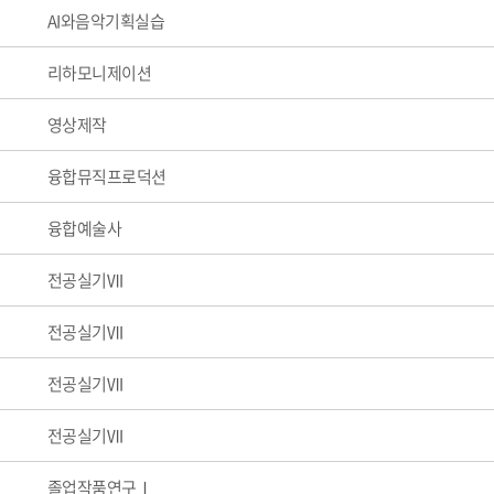
AI와음악기획실습
리하모니제이션
영상제작
융합뮤직프로덕션
융합예술사
전공실기Ⅶ
전공실기Ⅶ
전공실기Ⅶ
전공실기Ⅶ
졸업작품연구Ⅰ