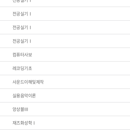
전공실기Ⅰ
전공실기Ⅰ
전공실기Ⅰ
전공실기Ⅰ
컴퓨터사보
레코딩기초
사운드이해및제작
실용음악이론
앙상블Ⅲ
재즈화성학Ⅰ