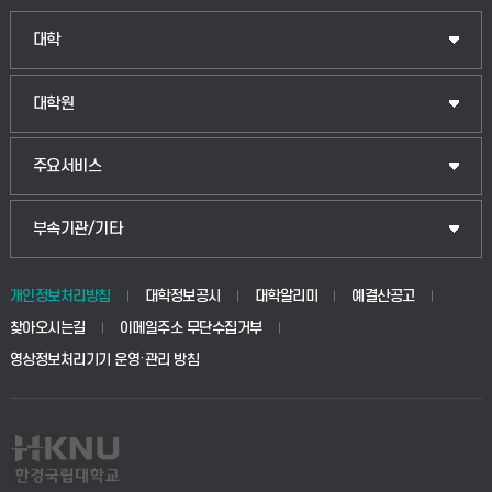
인문융합공공인재학부
대학
법경영학부
일반대학원
대학원
웰니스산업융합학부
산업대학원
입학안내
주요서비스
식물자원조경학부
공공정책대학원
웹메일
중앙도서관
부속기관/기타
동물생명융합학부
경영대학원
학사시스템(학부)
학생생활관(안성)
개인정보처리방침
대학정보공시
대학알리미
예결산공고
생명공학부
찾아오시는길
이메일주소 무단수집거부
교육대학원
학사시스템(전문학사 및 전공심화)
학생생활관(평택)
영상정보처리기기 운영·관리 방침
건설환경공학부
사이버캠퍼스(학부)
발전기금
사회안전시스템공학부
사이버캠퍼스(전문학사 및 전공심화)
산학협력단