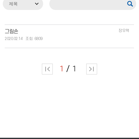
장우혁
그림손
2020.02.14
6809
1
1