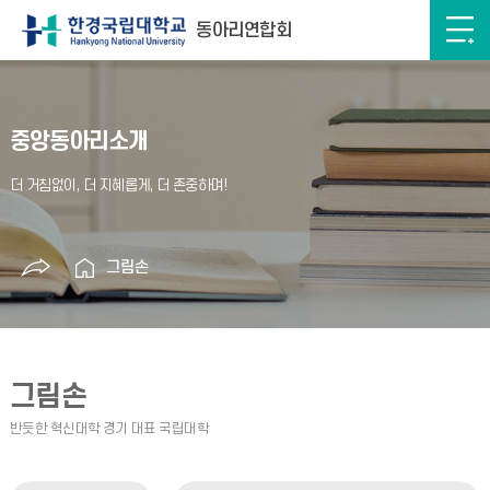
동아리연합회
중앙동아리소개
그림손
그림손