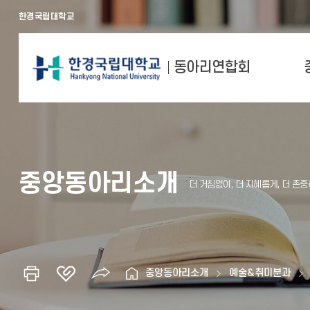
한경국립대학교
동아리연합회
중앙동아리소개
중앙동아리소개
예술&취미분과