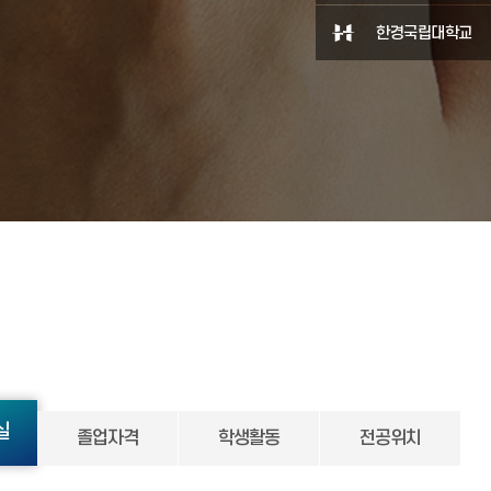
한경국립대학교
실
졸업자격
학생활동
전공위치