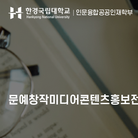
인문융합공공인재학부
문예창작미디어콘텐츠홍보