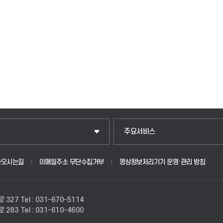
입학안내
주요서비스
웹메일
아오시는길
이메일주소 무단수집거부
영상정보처리기기 운영·관리 방침
원
학사시스템(학부)
로 327
Tel : 031-670-5114
학사시스템(전문학사 및 전공심화)
로 283
Tel : 031-610-4600