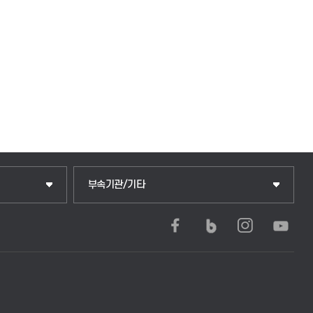
중앙도서관
부속기관/기타
학생생활관(안성)
학생생활관(평택)
발전기금