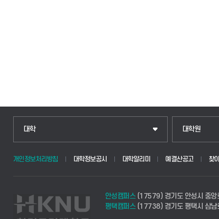
인문융합공공인재학부
일반대학원
대학
대학원
법경영학부
산업대학원
개인정보처리방침
대학정보공시
대학알리미
예결산공고
찾
웰니스산업융합학부
공공정책대학
안성캠퍼스
(17579) 경기도 안성시 중앙
식물자원조경학부
경영대학원
평택캠퍼스
(17738) 경기도 평택시 삼남