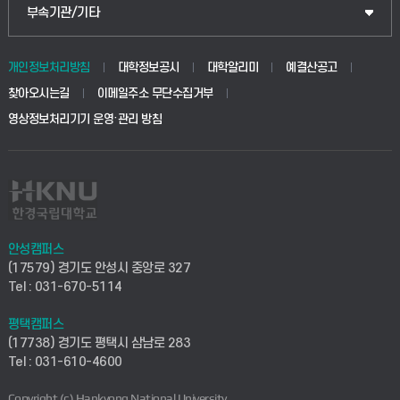
공공정책대학원
웹메일
중앙도서관
부속기관/기타
동물생명융합학부
경영대학원
학사시스템(학부)
학생생활관(안성)
개인정보처리방침
대학정보공시
대학알리미
예결산공고
생명공학부
찾아오시는길
이메일주소 무단수집거부
교육대학원
학사시스템(전문학사 및 전공심화)
학생생활관(평택)
영상정보처리기기 운영·관리 방침
건설환경공학부
사이버캠퍼스(학부)
발전기금
사회안전시스템공학부
사이버캠퍼스(전문학사 및 전공심화)
산학협력단
식품생명화학공학부
시설바로처리서비스
취업지원센터
안성캠퍼스
(17579) 경기도 안성시 중앙로 327
컴퓨터응용수학부
연구실안전관리시스템
Tel : 031-670-5114
창업지원센터
ICT로봇기계공학부
평택캠퍼스
산학연구관리시스템
현장실습지원센터
(17738) 경기도 평택시 삼남로 283
Tel : 031-610-4600
전자전기공학부
찾아오시는길(안성)
평생교육원
Copyright (c) Hankyong National University.