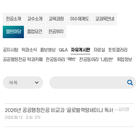
전공소개
교수소개
교육과정
이수체계도
교과목안내
열린마당
졸업요건
전공위치
공지사항
학과소식
홍보영상
Q&A
자유게시판
자료실
포토갤러리
공공행정전공 학과카페
전공동아리 '맥박'
전공동아리 '나침반'
취업정보
김다연
2026년 공공행정전공 비교과 '글로벌역량세미나 독서공모전' 수상을 축하
2026.06.12
276