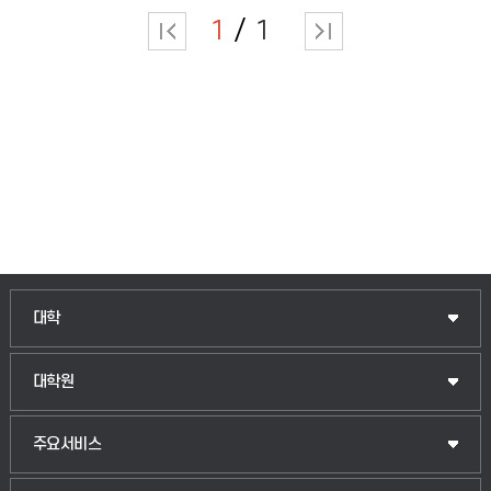
1
1
인문융합공공인재학부
대학
법경영학부
일반대학원
대학원
웰니스산업융합학부
산업대학원
입학안내
주요서비스
식물자원조경학부