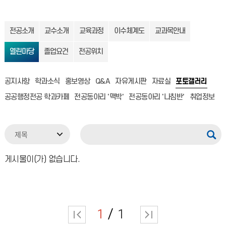
전공소개
교수소개
교육과정
이수체계도
교과목안내
열린마당
졸업요건
전공위치
공지사항
학과소식
홍보영상
Q&A
자유게시판
자료실
포토갤러리
공공행정전공 학과카페
전공동아리 '맥박'
전공동아리 '나침반'
취업정보
게시물이(가) 없습니다.
1
1