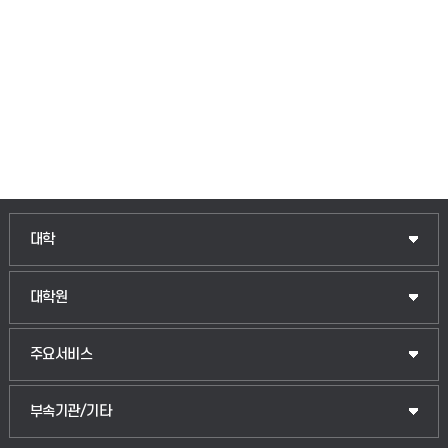
인문융합공공인재학부
대학
법경영학부
일반대학원
대학원
웰니스산업융합학부
산업대학원
입학안내
주요서비스
식물자원조경학부
공공정책대학원
웹메일
중앙도서관
부속기관/기타
동물생명융합학부