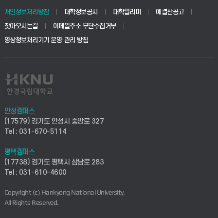
경영대학원
학사시스템(학부)
학생생활관(안성)
개인정보처리방침
대학정보공시
대학알리미
예결산공고
생명공학부
찾아오시는길
이메일주소 무단수집거부
교육대학원
학사시스템(전문학사 및 전공심화)
학생생활관(평택)
영상정보처리기기 운영·관리 방침
건설환경공학부
사이버캠퍼스(학부)
발전기금
사회안전시스템공학부
사이버캠퍼스(전문학사 및 전공심화)
산학협력단
식품생명화학공학부
시설바로처리서비스
취업지원센터
안성캠퍼스
(17579) 경기도 안성시 중앙로 327
컴퓨터응용수학부
연구실안전관리시스템
Tel : 031-670-5114
창업지원센터
ICT로봇기계공학부
평택캠퍼스
산학연구관리시스템
현장실습지원센터
(17738) 경기도 평택시 삼남로 283
Tel : 031-610-4600
전자전기공학부
찾아오시는길(안성)
평생교육원
Copyright (c) Hankyong National University.
디자인건축융합학부
All Rights Reserved.
찾아오시는길(평택)
정보전산원