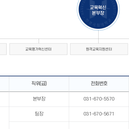
직위(급)
전화번호
본부장
031-670-5570
팀장
031-670-5671