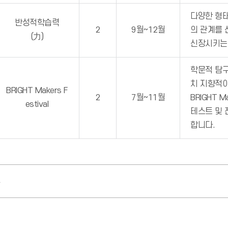
다양한 형태
반성적학습력
2
9월~12월
의 관계를
(力)
신장시키는
학문적 탐구
치 지향적이
BRIGHT Makers F
2
7월~11월
BRIGHT M
estival
테스트 및 
합니다.
청