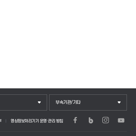
중앙도서관
부속기관/기타
학생생활관(안성)
부
영상정보처리기기 운영·관리 방침
부)
학생생활관(평택)