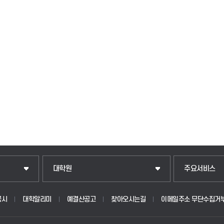
일반대학원
입학안내
대학원
주요서비스
산업대학원
웹메일
공시
대학알리미
예결산공고
찾아오시는길
이메일주소 무단수집거
공공정책대학원
학사시스템(학