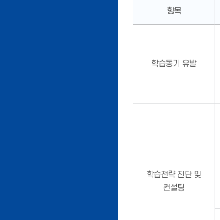
항목
학습동기 유발
학습전략 진단 및
컨설팅