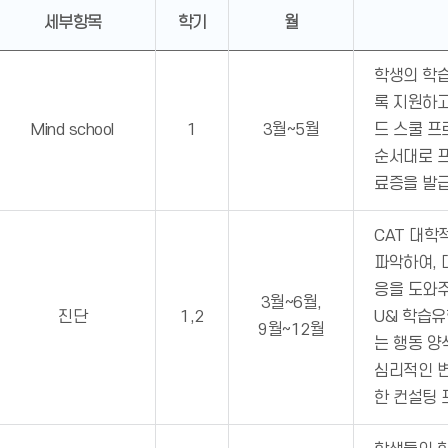
세부항목
학기
월
학생의 학습
록 지원하고
Mind school
1
3월~5월
드 스쿨 프
순서대로 프
료증을 발급
CAT 대학
파악하여, 
응을 도와주
3월~6월,
진단
1,2
U&I 학습
9월~12월
는 행동 양
심리적인 변
한 컨설팅 