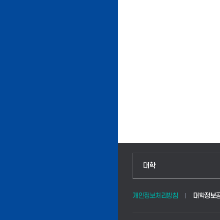
인문융합공공인재학부
대학
법경영학부
개인정보처리방침
대학정보
웰니스산업융합학부