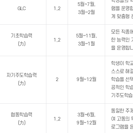
학생들의 학
5월~7월,
GLC
1,2
램을 운영합
3월~2월
게 맞춤형 
모든 직종
기초학습력
5월~11월,
1,2
한 능력인 기
(力)
3월~1월
을 운영합니
학생이 학
스스로 해
자기주도학습력
2
9월~12월
학습을 선택
(力)
공적인 학
기주도학습
동일한 주
협동학습력
3월~6월,
1,2
여 고동의
(力)
9월~12월
로그램을 