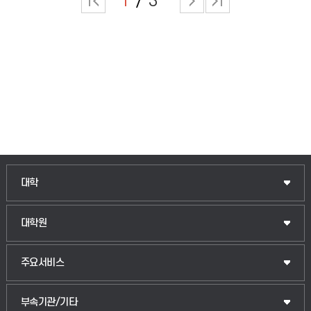
1
3
인문융합공공인재학부
대학
법경영학부
일반대학원
대학원
웰니스산업융합학부
산업대학원
입학안내
주요서비스
식물자원조경학부
공공정책대학원
웹메일
중앙도서관
부속기관/기타