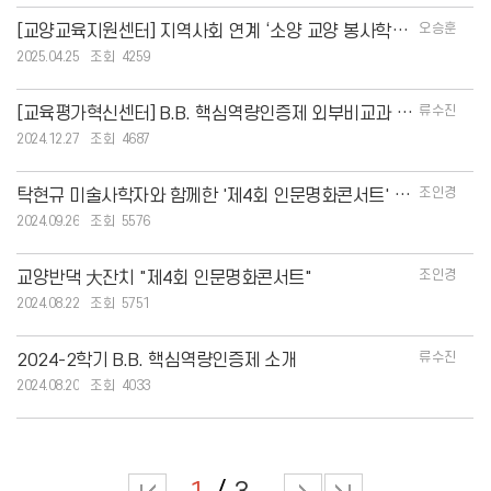
오승훈
[교양교육지원센터] 지역사회 연계 ‘소양 교양 봉사학습’ 교과목 본격 운영
2025.04.25
4259
류수진
[교육평가혁신센터] B.B. 핵심역량인증제 외부비교과 입력 안내(~ 2025. 1. 31.
2024.12.27
4687
조인경
탁현규 미술사학자와 함께한 '제4회 인문명화콘서트' 성료!
2024.09.26
5576
조인경
교양반댁 大잔치 "제4회 인문명화콘서트"
2024.08.22
5751
류수진
2024-2학기 B.B. 핵심역량인증제 소개
2024.08.20
4033