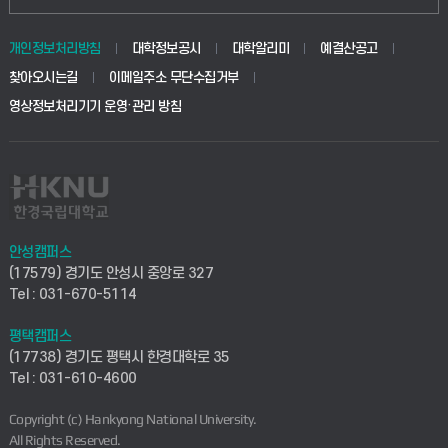
동물생명융합학부
경영대학원
학사시스템(학부)
학생생활관(안성)
개인정보처리방침
대학정보공시
대학알리미
예결산공고
생명공학부
찾아오시는길
이메일주소 무단수집거부
교육대학원
학사시스템(전문학사 및 전공심화)
학생생활관(평택)
영상정보처리기기 운영·관리 방침
건설환경공학부
사이버캠퍼스(학부)
발전기금
사회안전시스템공학부
사이버캠퍼스(전문학사 및 전공심화)
산학협력단
식품생명화학공학부
시설바로처리서비스
취업지원센터
안성캠퍼스
(17579) 경기도 안성시 중앙로 327
컴퓨터응용수학부
연구실안전관리시스템
Tel : 031-670-5114
창업지원센터
ICT로봇기계공학부
평택캠퍼스
산학연구관리시스템
현장실습지원센터
(17738) 경기도 평택시 한경대학로 35
Tel : 031-610-4600
전자전기공학부
찾아오시는길(안성)
평생교육원
Copyright (c) Hankyong National University.
디자인건축융합학부
All Rights Reserved.