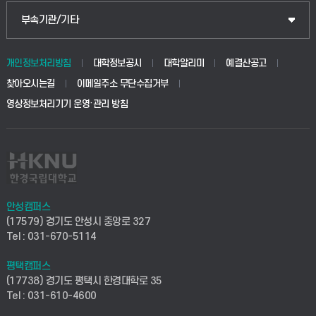
식물자원조경학부
공공정책대학원
웹메일
중앙도서관
부속기관/기타
동물생명융합학부
경영대학원
학사시스템(학부)
학생생활관(안성)
개인정보처리방침
대학정보공시
대학알리미
예결산공고
생명공학부
찾아오시는길
이메일주소 무단수집거부
교육대학원
학사시스템(전문학사 및 전공심화)
학생생활관(평택)
영상정보처리기기 운영·관리 방침
건설환경공학부
사이버캠퍼스(학부)
발전기금
사회안전시스템공학부
사이버캠퍼스(전문학사 및 전공심화)
산학협력단
식품생명화학공학부
시설바로처리서비스
취업지원센터
안성캠퍼스
(17579) 경기도 안성시 중앙로 327
컴퓨터응용수학부
연구실안전관리시스템
Tel : 031-670-5114
창업지원센터
ICT로봇기계공학부
평택캠퍼스
산학연구관리시스템
현장실습지원센터
(17738) 경기도 평택시 한경대학로 35
Tel : 031-610-4600
전자전기공학부
찾아오시는길(안성)
평생교육원