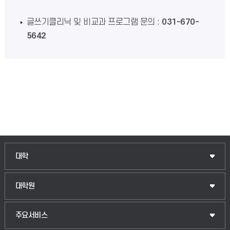
글쓰기클리닉 및 비교과 프로그램 문의 :
031-670-
5642
인문융합공공인재학부
대학
법경영학부
일반대학원
대학원
웰니스산업융합학부
산업대학원
입학안내
주요서비스