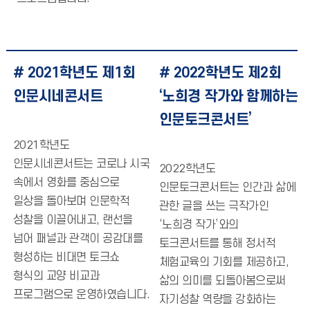
# 2021학년도 제1회
# 2022학년도 제2회
인문시네콘서트
‘노희경 작가와 함께하는
인문토크콘서트’
2021학년도
인문시네콘서트는 코로나 시국
2022학년도
속에서 영화를 중심으로
인문토크콘서트는 인간과 삶에
일상을 돌아보며 인문학적
관한 글을 쓰는 극작가인
성찰을 이끌어내고, 랜선을
‘노희경 작가’와의
넘어 패널과 관객이 공감대를
토크콘서트를 통해 정서적
형성하는 비대면 토크쇼
체험교육의 기회를 제공하고,
형식의 교양 비교과
삶의 의미를 되돌아봄으로써
프로그램으로 운영하였습니다.
자기성찰 역량을 강화하는