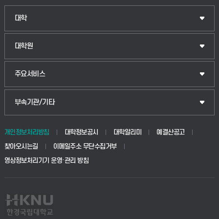
인문융합공공인재학부
대학
법경영학부
일반대학원
대학원
웰니스산업융합학부
산업대학원
입학안내
주요서비스
식물자원조경학부
공공정책대학원
웹메일
중앙도서관
부속기관/기타
동물생명융합학부
경영대학원
학사시스템(학부)
학생생활관(안성)
개인정보처리방침
대학정보공시
대학알리미
예결산공고
생명공학부
찾아오시는길
이메일주소 무단수집거부
교육대학원
학사시스템(전문학사 및 전공심화)
학생생활관(평택)
영상정보처리기기 운영·관리 방침
건설환경공학부
사이버캠퍼스(학부)
발전기금
사회안전시스템공학부
사이버캠퍼스(전문학사 및 전공심화)
산학협력단