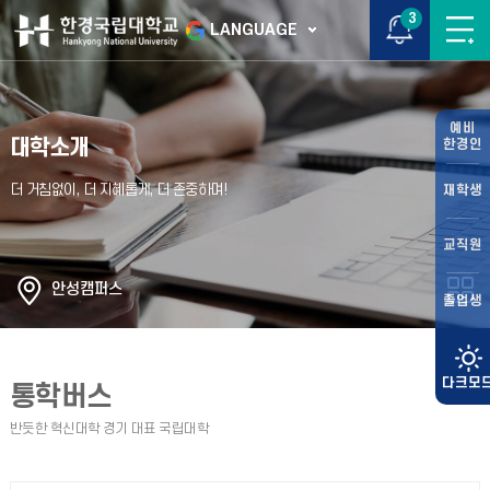
3
LANGUAGE
예비
대학소개
한경인
재학생
교직원
안성캠퍼스
졸업생
통학버스